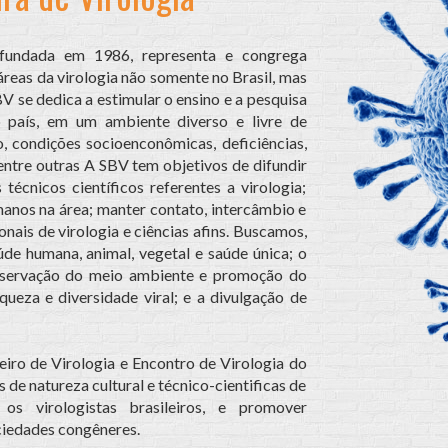
 fundada em 1986, representa e congrega
áreas da virologia não somente no Brasil, mas
V se dedica a estimular o ensino e a pesquisa
o país, em um ambiente diverso e livre de
ão, condições socioenconômicas, deficiências,
dentre outras A SBV tem objetivos de difundir
técnicos científicos referentes a virologia;
anos na área; manter contato, intercâmbio e
onais de virologia e ciências afins. Buscamos,
de humana, animal, vegetal e saúde única; o
reservação do meio ambiente e promoção do
ueza e diversidade viral; e a divulgação de
ro de Virologia e Encontro de Virologia do
de natureza cultural e técnico-cientificas de
os virologistas brasileiros, e promover
ociedades congêneres.