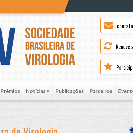
contato
Renove s
Partici
Prêmios
Notícias
Publicações
Parceiros
Event
ra de Virologia