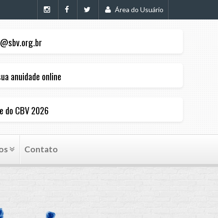
Área do Usuário
@sbv.org.br
ua anuidade online
pe do CBV 2026
os
Contato