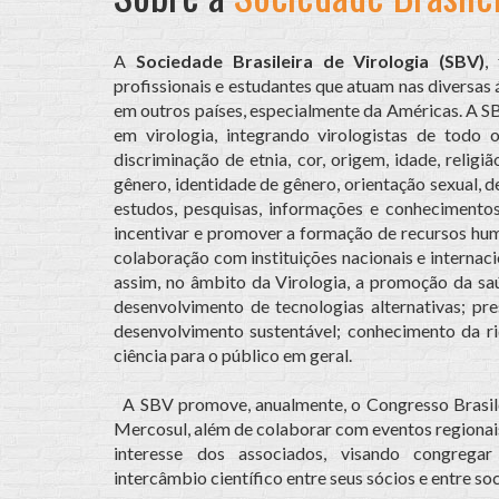
A
Sociedade Brasileira de Virologia (SBV)
,
profissionais e estudantes que atuam nas diversas 
em outros países, especialmente da Américas. A SB
em virologia, integrando virologistas de todo 
discriminação de etnia, cor, origem, idade, religi
gênero, identidade de gênero, orientação sexual, 
estudos, pesquisas, informações e conhecimentos 
incentivar e promover a formação de recursos hum
colaboração com instituições nacionais e internaci
assim, no âmbito da Virologia, a promoção da saú
desenvolvimento de tecnologias alternativas; p
desenvolvimento sustentável; conhecimento da riq
ciência para o público em geral.
A SBV promove, anualmente, o Congresso Brasilei
Mercosul, além de colaborar com eventos regionais 
interesse dos associados, visando congregar 
intercâmbio científico entre seus sócios e entre s