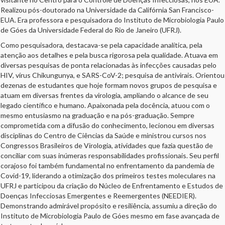
Realizou pós-doutorado na Universidade da Califórnia San Francisco-
EUA. Era professora e pesquisadora do Instituto de Microbiologia Paulo
de Góes da Universidade Federal do Rio de Janeiro (UFRJ).
Como pesquisadora, destacava-se pela capacidade analítica, pela
atenção aos detalhes e pela busca rigorosa pela qualidade. Atuava em
diversas pesquisas de ponta relacionadas às infecções causadas pelo
HIV, vírus Chikungunya, e SARS-CoV-2; pesquisa de antivirais. Orientou
dezenas de estudantes que hoje formam novos grupos de pesquisa e
atuam em diversas frentes da virologia, ampliando o alcance de seu
legado científico e humano. Apaixonada pela docência, atuou com o
mesmo entusiasmo na graduação e na pós-graduação. Sempre
comprometida com a difusão do conhecimento, lecionou em diversas
disciplinas do Centro de Ciências da Saúde e ministrou cursos nos
Congressos Brasileiros de Virologia, atividades que fazia questão de
conciliar com suas inúmeras responsabilidades profissionais. Seu perfil
corajoso foi também fundamental no enfrentamento da pandemia de
Covid-19, liderando a otimização dos primeiros testes moleculares na
UFRJ e participou da criação do Núcleo de Enfrentamento e Estudos de
Doenças Infecciosas Emergentes e Reemergentes (NEEDIER).
Demonstrando admirável propósito e resiliência, assumiu a direção do
Instituto de Microbiologia Paulo de Góes mesmo em fase avançada de