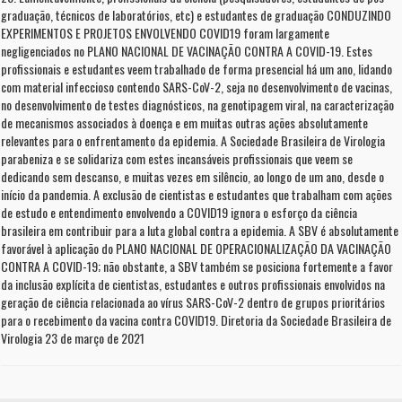
graduação, técnicos de laboratórios, etc) e estudantes de graduação CONDUZINDO
EXPERIMENTOS E PROJETOS ENVOLVENDO COVID19 foram largamente
negligenciados no PLANO NACIONAL DE VACINAÇÃO CONTRA A COVID-19. Estes
profissionais e estudantes veem trabalhado de forma presencial há um ano, lidando
com material infeccioso contendo SARS-CoV-2, seja no desenvolvimento de vacinas,
no desenvolvimento de testes diagnósticos, na genotipagem viral, na caracterização
de mecanismos associados à doença e em muitas outras ações absolutamente
relevantes para o enfrentamento da epidemia. A Sociedade Brasileira de Virologia
parabeniza e se solidariza com estes incansáveis profissionais que veem se
dedicando sem descanso, e muitas vezes em silêncio, ao longo de um ano, desde o
início da pandemia. A exclusão de cientistas e estudantes que trabalham com ações
de estudo e entendimento envolvendo a COVID19 ignora o esforço da ciência
brasileira em contribuir para a luta global contra a epidemia. A SBV é absolutamente
favorável à aplicação do PLANO NACIONAL DE OPERACIONALIZAÇÃO DA VACINAÇÃO
CONTRA A COVID-19; não obstante, a SBV também se posiciona fortemente a favor
da inclusão explícita de cientistas, estudantes e outros profissionais envolvidos na
geração de ciência relacionada ao vírus SARS-CoV-2 dentro de grupos prioritários
para o recebimento da vacina contra COVID19. Diretoria da Sociedade Brasileira de
Virologia 23 de março de 2021