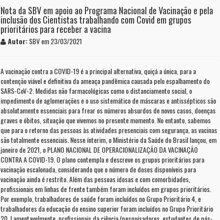
Nota da SBV em apoio ao Programa Nacional de Vacinação e pela
inclusão dos Cientistas trabalhando com Covid em grupos
prioritários para receber a vacina
Autor:
SBV em 23/03/2021
A vacinação contra a COVID-19 é a principal alternativa, quiçá a única, para a
contenção viável e definitiva da ameaça pandêmica causada pelo espalhamento do
SARS-CoV-2. Medidas não farmacológicas como o distanciamento social, o
impedimento de aglomerações e o uso sistemático de máscaras e antissépticos são
absolutamente essenciais para frear os números absurdos de novos casos, doenças
graves e óbitos, situação que vivemos no presente momento. No entanto, sabemos
que para o retorno das pessoas às atividades presenciais com segurança, as vacinas
são totalmente essenciais. Nesse ínterim, o Ministério da Saúde do Brasil lançou, em
janeiro de 2021, o PLANO NACIONAL DE OPERACIONALIZAÇÃO DA VACINAÇÃO
CONTRA A COVID-19. O plano contempla e descreve os grupos prioritários para
vacinação escalonada, considerando que o número de doses disponíveis para
vacinação ainda é restrito. Além das pessoas idosas e com comorbidades,
profissionais em linhas de frente também foram incluídos em grupos prioritários.
Por exemplo, trabalhadores de saúde foram incluídos no Grupo Prioritário 4, e
trabalhadores da educação do ensino superior foram incluídos no Grupo Prioritário
20. Lamentavelmente, profissionais da ciência (pesquisadores, estudantes de pós-