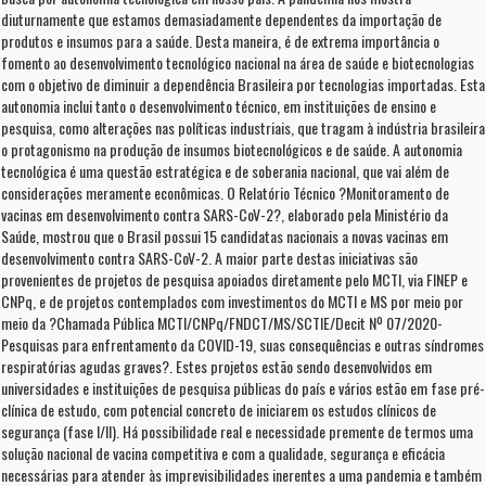
diuturnamente que estamos demasiadamente dependentes da importação de
produtos e insumos para a saúde. Desta maneira, é de extrema importância o
fomento ao desenvolvimento tecnológico nacional na área de saúde e biotecnologias
com o objetivo de diminuir a dependência Brasileira por tecnologias importadas. Esta
autonomia inclui tanto o desenvolvimento técnico, em instituições de ensino e
pesquisa, como alterações nas políticas industriais, que tragam à indústria brasileira
o protagonismo na produção de insumos biotecnológicos e de saúde. A autonomia
tecnológica é uma questão estratégica e de soberania nacional, que vai além de
considerações meramente econômicas. O Relatório Técnico ?Monitoramento de
vacinas em desenvolvimento contra SARS-CoV-2?, elaborado pela Ministério da
Saúde, mostrou que o Brasil possui 15 candidatas nacionais a novas vacinas em
desenvolvimento contra SARS-CoV-2. A maior parte destas iniciativas são
provenientes de projetos de pesquisa apoiados diretamente pelo MCTI, via FINEP e
CNPq, e de projetos contemplados com investimentos do MCTI e MS por meio por
meio da ?Chamada Pública MCTI/CNPq/FNDCT/MS/SCTIE/Decit Nº 07/2020-
Pesquisas para enfrentamento da COVID-19, suas consequências e outras síndromes
respiratórias agudas graves?. Estes projetos estão sendo desenvolvidos em
universidades e instituições de pesquisa públicas do país e vários estão em fase pré-
clínica de estudo, com potencial concreto de iniciarem os estudos clínicos de
segurança (fase I/II). Há possibilidade real e necessidade premente de termos uma
solução nacional de vacina competitiva e com a qualidade, segurança e eficácia
necessárias para atender às imprevisibilidades inerentes a uma pandemia e também