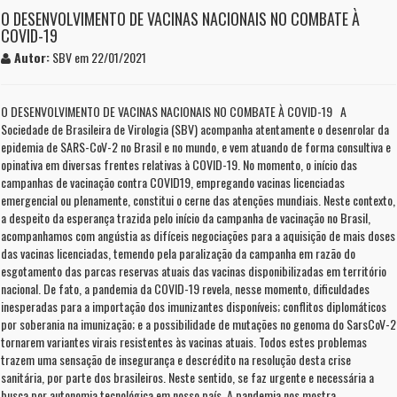
O DESENVOLVIMENTO DE VACINAS NACIONAIS NO COMBATE À
COVID-19
Autor:
SBV em 22/01/2021
O DESENVOLVIMENTO DE VACINAS NACIONAIS NO COMBATE À COVID-19 A
Sociedade de Brasileira de Virologia (SBV) acompanha atentamente o desenrolar da
epidemia de SARS-CoV-2 no Brasil e no mundo, e vem atuando de forma consultiva e
opinativa em diversas frentes relativas à COVID-19. No momento, o início das
campanhas de vacinação contra COVID19, empregando vacinas licenciadas
emergencial ou plenamente, constitui o cerne das atenções mundiais. Neste contexto,
a despeito da esperança trazida pelo início da campanha de vacinação no Brasil,
acompanhamos com angústia as difíceis negociações para a aquisição de mais doses
das vacinas licenciadas, temendo pela paralização da campanha em razão do
esgotamento das parcas reservas atuais das vacinas disponibilizadas em território
nacional. De fato, a pandemia da COVID-19 revela, nesse momento, dificuldades
inesperadas para a importação dos imunizantes disponíveis; conflitos diplomáticos
por soberania na imunização; e a possibilidade de mutações no genoma do SarsCoV-2
tornarem variantes virais resistentes às vacinas atuais. Todos estes problemas
trazem uma sensação de insegurança e descrédito na resolução desta crise
sanitária, por parte dos brasileiros. Neste sentido, se faz urgente e necessária a
busca por autonomia tecnológica em nosso país. A pandemia nos mostra