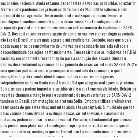
aos anseios nacionais. Ainda estamos dependentes de vacinas produzidas no exterior
frente a uma pandemia que já levou ao óbito mais de 206.000 brasileiros e com
potencial de ser agravada. Deste modo, a internalização do desenvolvimento
tecnológico é condição necessária para deixar nosso País tecnologicamente
preparado para intempéries imprevisíveis no enfrentamento da epidemia de SARS-
CoV-2. Nos contentarmos com a opção de comprar vacinas e a tecnologia associada
não faz do Brasil um país mais seguro e autossuficiente. Contudo, para que o país
possa avançar no desenvolvimento de uma vacina é necessário que seja evitada a
descontinuidade das ações de financiamento. É necessário que as iniciativas de P,D&I
nacionais em andamento recebam apoio para a condução dos ensaios clínicos e
demais desenvolvimentos vacinais. O surgimento de novas variantes do SARS-CoV-2 é
uma questão particularmente preocupante no contexto da vacinação, o que é
exemplificado pela recente identificação de duas variantes emergentes
independentes no Reino Unido e na África do Sul que abrigam mutações na proteína
Spike, as quais podem impactar a aptidão viral e a sua transmissibilidade. Relatórios
recentes chamam a atenção para o surgimento de novas variantes do SARS-CoV-2
também no Brasil, com mutações na proteína Spike. Embora análises preliminares
deem conta de que estes vírus mutantes ainda são susceptíveis à imunidade gerada
pelas vacinas desenvolvidas, a evolução dessas variantes virais e o acúmulo de
mutações podem culminar no escape vacinal. Portanto, é fundamental que o nosso
país possua uma plataforma tecnológica própria para enfrentar as mudanças no
rumo da pandemia, mudanças que certamente se tornam ainda mais imprevisíveis