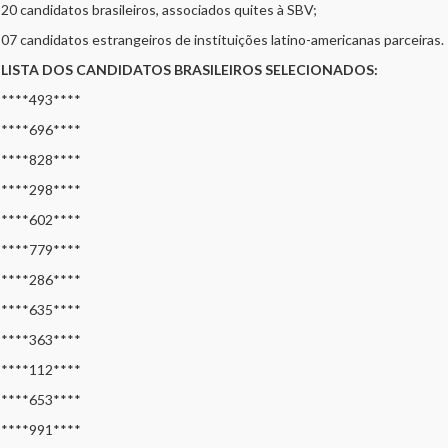
20 candidatos brasileiros, associados quites à SBV;
07 candidatos estrangeiros de instituições latino-americanas parceiras.
LISTA DOS CANDIDATOS BRASILEIROS SELECIONADOS:
****493****
****696****
****828****
****298****
****602****
****779****
****286****
****635****
****363****
****112****
****653****
****991****