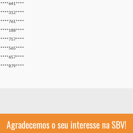
****641****
****312****
****761****
****188****
****757****
****565****
****657****
****879****
Agradecemos o seu interesse na SBV!