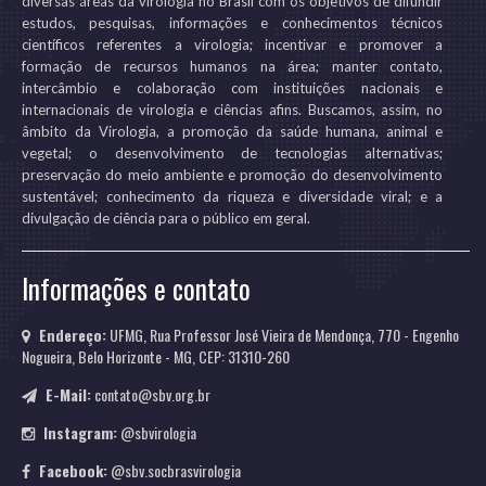
diversas áreas da virologia no Brasil com os objetivos de difundir
estudos, pesquisas, informações e conhecimentos técnicos
científicos referentes a virologia; incentivar e promover a
formação de recursos humanos na área; manter contato,
intercâmbio e colaboração com instituições nacionais e
internacionais de virologia e ciências afins. Buscamos, assim, no
âmbito da Virologia, a promoção da saúde humana, animal e
vegetal; o desenvolvimento de tecnologias alternativas;
preservação do meio ambiente e promoção do desenvolvimento
sustentável; conhecimento da riqueza e diversidade viral; e a
divulgação de ciência para o público em geral.
Informações e contato
Endereço:
UFMG, Rua Professor José Vieira de Mendonça, 770 - Engenho
Nogueira, Belo Horizonte - MG, CEP: 31310-260
E-Mail:
contato@sbv.org.br
Instagram:
@sbvirologia
Facebook:
@sbv.socbrasvirologia