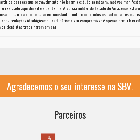
rtir de pessoas que provavelmente não leram o estudo na íntegra, motivou manifestaç
lho realizado aqui durante a pandemia. A polícia militar do Estado do Amazonas está v
isa, apesar da equipe estar em constante contato com todos os participantes e seus f
r vinculações ideológicas ou partidárias e seu compromisso é apenas com a boa ciên
 os cientistas trabalharem em paz!!!
Agradecemos o seu interesse na SBV!
Parceiros