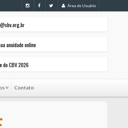
Área do Usuário
@sbv.org.br
ua anuidade online
pe do CBV 2026
os
Contato