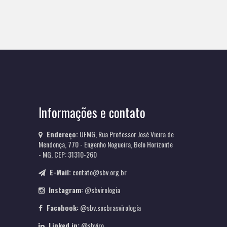
Informações e contato
Endereço:
UFMG, Rua Professor José Vieira de
Mendonça, 770 - Engenho Nogueira, Belo Horizonte
- MG, CEP: 31310-260
E-Mail:
contato@sbv.org.br
Instagram:
@sbvirologia
Facebook:
@sbv.socbrasvirologia
Linked in:
@sbviro