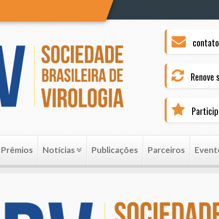
contato
Renove s
Partici
Prêmios
Notícias
Publicações
Parceiros
Event