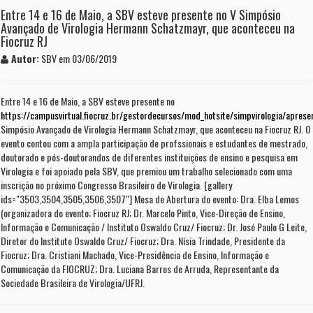
Entre 14 e 16 de Maio, a SBV esteve presente no V Simpósio
Avançado de Virologia Hermann Schatzmayr, que aconteceu na
Fiocruz RJ
Autor:
SBV em 03/06/2019
Entre 14 e 16 de Maio, a SBV esteve presente no
https://campusvirtual.fiocruz.br/gestordecursos/mod_hotsite/simpvirologia/aprese
Simpósio Avançado de Virologia Hermann Schatzmayr, que aconteceu na Fiocruz RJ. O
evento contou com a ampla participação de profssionais e estudantes de mestrado,
doutorado e pós-doutorandos de diferentes instituições de ensino e pesquisa em
Virologia e foi apoiado pela SBV, que premiou um trabalho selecionado com uma
inscrição no próximo Congresso Brasileiro de Virologia. [gallery
ids="3503,3504,3505,3506,3507"] Mesa de Abertura do evento: Dra. Elba Lemos
(organizadora do evento; Fiocruz RJ; Dr. Marcelo Pinto, Vice-Direção de Ensino,
Informação e Comunicação / Instituto Oswaldo Cruz/ Fiocruz; Dr. José Paulo G Leite,
Diretor do Instituto Oswaldo Cruz/ Fiocruz; Dra. Nísia Trindade, Presidente da
Fiocruz; Dra. Cristiani Machado, Vice-Presidência de Ensino, Informação e
Comunicação da FIOCRUZ; Dra. Luciana Barros de Arruda, Representante da
Sociedade Brasileira de Virologia/UFRJ.