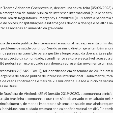
 Dr. Tedros Adhanom Ghebreyesus, declarou na sexta-feira (05/05/2023)
a emergência de saúde pública de interesse internacional (public health
ational Health Regulations Emergency Committee (IHR) sobre a pandem
o de óbitos, hospitalizações e internações devido à doença e os altos 
star associadas ao aumento da gravidade.
ia de saúde pública de interesse internacional não representa o fim 
 problema de saúde contínuo. Sendo assim, o diretor geral também anun
os países na transição para a gestão a longo prazo da doença. Esse pl
ativa, proteção da comunidade, atendimento seguro e escalável, acesso a
tê poderá ser reconvocado se a doença representar novamente um risco
oronavirus 2 (SARS-CoV-2), foi identificado em dezembro de 2019 e em 
ência de saúde pública de interesse internacional. Globalmente, fora
ões de casos confirmados e mais de 700 mil óbitos. Desde o início da vac
s no Brasil.
ade Brasileira de Virologia (SBV) (gestão 2019-2020), acompanhou o iníc
tuação brasileira acompanha o que tem sido observado e ressaltado pela
rincipalmente, de menos impacto no sistema de saúde, mas ainda requer
s indivíduos com cuidado em manter o calendário vacinal em dia". Ele tam