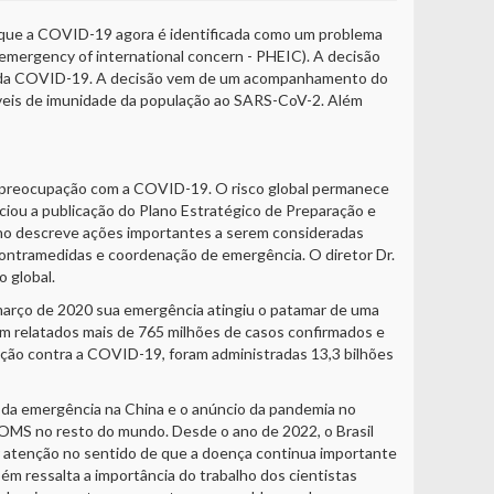
 que a COVID-19 agora é identificada como um problema
 emergency of international concern - PHEIC). A decisão
ia da COVID-19. A decisão vem de um acompanhamento do
níveis de imunidade da população ao SARS-CoV-2. Além
da preocupação com a COVID-19. O risco global permanece
ciou a publicação do Plano Estratégico de Preparação e
ano descreve ações importantes a serem consideradas
 contramedidas e coordenação de emergência. O diretor Dr.
 global.
março de 2020 sua emergência atingiu o patamar de uma
m relatados mais de 765 milhões de casos confirmados e
inação contra a COVID-19, foram administradas 13,3 bilhões
io da emergência na China e o anúncio da pandemia no
 OMS no resto do mundo. Desde o ano de 2022, o Brasil
 atenção no sentido de que a doença continua importante
bém ressalta a importância do trabalho dos cientistas