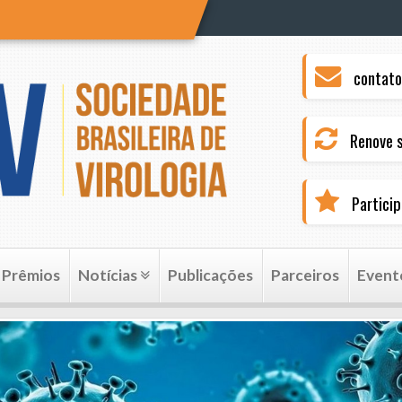
contato
Renove s
Partici
Prêmios
Notícias
Publicações
Parceiros
Event