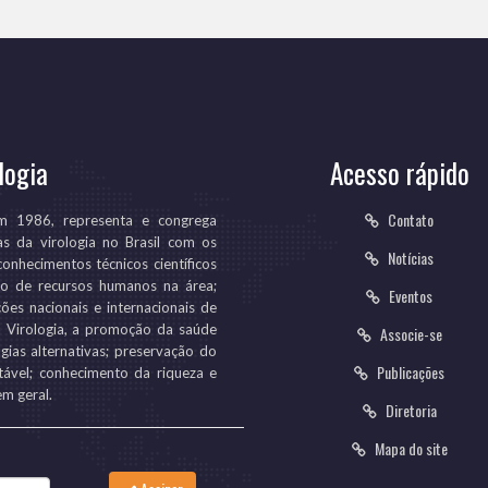
logia
Acesso rápido
Contato
em 1986, representa e congrega
as da virologia no Brasil com os
Notícias
conhecimentos técnicos científicos
ção de recursos humanos na área;
Eventos
ões nacionais e internacionais de
da Virologia, a promoção da saúde
Associe-se
gias alternativas; preservação do
Publicações
ável; conhecimento da riqueza e
em geral.
Diretoria
Mapa do site