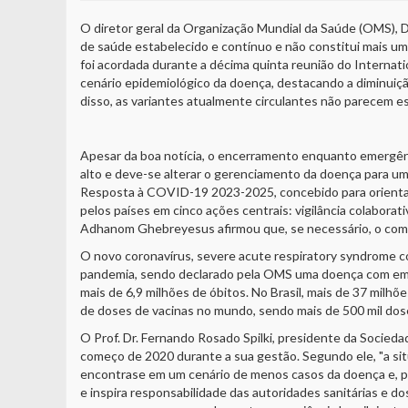
O diretor geral da Organização Mundial da Saúde (OMS),
de saúde estabelecido e contínuo e não constitui mais um
foi acordada durante a décima quinta reunião do Intern
cenário epidemiológico da doença, destacando a diminuiçã
disso, as variantes atualmente circulantes não parecem e
Apesar da boa notícia, o encerramento enquanto emergênc
alto e deve-se alterar o gerenciamento da doença para um
Resposta à COVID-19 2023-2025, concebido para orientar 
pelos países em cinco ações centrais: vigilância colabor
Adhanom Ghebreyesus afirmou que, se necessário, o comi
O novo coronavírus, severe acute respiratory syndrome c
pandemia, sendo declarado pela OMS uma doença com emerg
mais de 6,9 milhões de óbitos. No Brasil, mais de 37 milh
de doses de vacinas no mundo, sendo mais de 500 mil dose
O Prof. Dr. Fernando Rosado Spilki, presidente da Socied
começo de 2020 durante a sua gestão. Segundo ele, "a si
encontrase em um cenário de menos casos da doença e, p
e inspira responsabilidade das autoridades sanitárias e do