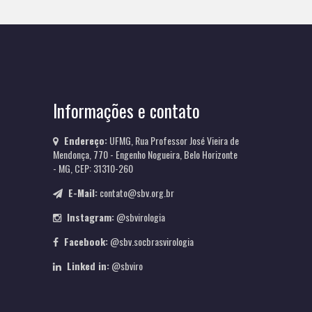
Informações e contato
Endereço:
UFMG, Rua Professor José Vieira de
Mendonça, 770 - Engenho Nogueira, Belo Horizonte
- MG, CEP: 31310-260
E-Mail:
contato@sbv.org.br
Instagram:
@sbvirologia
Facebook:
@sbv.socbrasvirologia
Linked in:
@sbviro