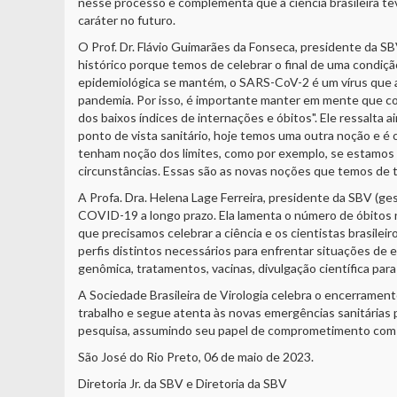
nesse processo e complementa que a ciência brasileira t
caráter no futuro.
O Prof. Dr. Flávio Guimarães da Fonseca, presidente da 
histórico porque temos de celebrar o final de uma condi
epidemiológica se mantém, o SARS-CoV-2 é um vírus que 
pandemia. Por isso, é importante manter em mente que co
dos baixos índices de internações e óbitos". Ele ressalt
ponto de vista sanitário, hoje temos uma outra noção e 
tenham noção dos limites, como por exemplo, se estamos
circunstâncias. Essas são as novas noções que temos de te
A Profa. Dra. Helena Lage Ferreira, presidente da SBV (ge
COVID-19 a longo prazo. Ela lamenta o número de óbitos 
que precisamos celebrar a ciência e os cientistas brasile
perfis distintos necessários para enfrentar situações de e
genômica, tratamentos, vacinas, divulgação científica para
A Sociedade Brasileira de Virologia celebra o encerrame
trabalho e segue atenta às novas emergências sanitárias pa
pesquisa, assumindo seu papel de comprometimento com a
São José do Rio Preto, 06 de maio de 2023.
Diretoria Jr. da SBV e Diretoria da SBV