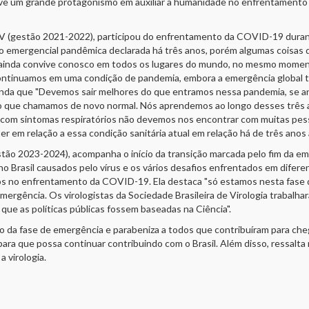
eve um grande protagonismo em auxiliar a humanidade no enfrentamento
SBV (gestão 2021-2022), participou do enfrentamento da COVID-19 durant
ção emergencial pandêmica declarada há três anos, porém algumas cois
ainda convive conosco em todos os lugares do mundo, no mesmo moment
ntinuamos em uma condição de pandemia, embora a emergência global te
a ainda que "Devemos sair melhores do que entramos nessa pandemia, se 
é o que chamamos de novo normal. Nós aprendemos ao longo desses três 
 com sintomas respiratórios não devemos nos encontrar com muitas pes
r em relação a essa condição sanitária atual em relação há de três anos a
stão 2023-2024), acompanha o início da transição marcada pelo fim da e
no Brasil causados pelo vírus e os vários desafios enfrentados em di
iros no enfrentamento da COVID-19. Ela destaca "só estamos nesta fase 
mergência. Os virologistas da Sociedade Brasileira de Virologia trabalha
 que as políticas públicas fossem baseadas na Ciência".
nto da fase de emergência e parabeniza a todos que contribuíram para 
ra que possa continuar contribuindo com o Brasil. Além disso, ressalta m
 virologia.