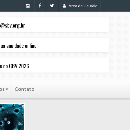
Área do Usuário
@sbv.org.br
ua anuidade online
pe do CBV 2026
os
Contato