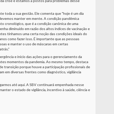
 da crise e estamos a postos para problemas desse
e toda a sua gestão. Ele comenta que "hoje é um dia
as devemos manter em mente. A condição pandêmica
o cronológico, que é a condição canônica de uma
nha diminuído em razão dos altos índices de vacinação e
antes tínhamos uma certa noção das condições ideais do
anos como fazer isso. É importante que as pessoas
soas e manter o uso de máscaras em certas
trás."
mergência e início das ações para o gerenciamento da
ferentes momentos da pandemia. Ao mesmo tempo, destaca
de transição porque houve a participação profissionais de
ram em diversas frentes como diagnóstico, vigilância
chegarmos até aqui. A SBV continuará empenhada nesse
anter o estado de vigilância, incentivo à saúde, ciência e