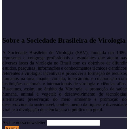
Sobre a Sociedade Brasileira de Virologia
A Sociedade Brasileira de Virologia (SBV), fundada em 1986,
representa e congrega profissionais e estudantes que atuam nas
diversas áreas da virologia no Brasil com os objetivos de difundir
estudos, pesquisas, informações e conhecimentos técnicos científicos
referentes a virologia; incentivar e promover a formação de recursos
humanos na área; manter contato, intercâmbio e colaboração com
instituições nacionais e internacionais de virologia e ciências afins.
Buscamos, assim, no âmbito da Virologia, a promoção da saúde
humana, animal e vegetal; o desenvolvimento de tecnologias
alternativas; preservação do meio ambiente e promoção do
desenvolvimento sustentável; conhecimento da riqueza e diversidade
viral; e a divulgação de ciência para o público em geral.
Assine nossa newsletter
Assinar