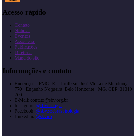
Acesso rápido
Contato
Notícias
Eventos
Associe-se
Publicações
Diretoria
Mapa do site
Informações e contato
Endereço:
UFMG, Rua Professor José Vieira de Mendonça,
770 - Engenho Nogueira, Belo Horizonte - MG, CEP: 31310-
260
E-Mail:
contato@sbv.org.br
Instagram:
@sbvirologia
Facebook:
@sbv.socbrasvirologia
Linked in:
@sbviro