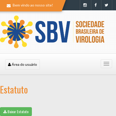
Bem vindo ao nosso site!
Nave
Área do usuário
mobil
Estatuto
Baixar Estatuto